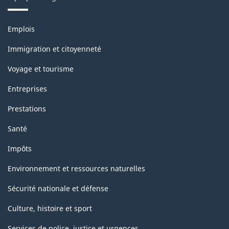
Thèmes
Emplois
et
sujets
Immigration et citoyenneté
Voyage et tourisme
Entreprises
Prestations
Santé
Impôts
Environnement et ressources naturelles
Sécurité nationale et défense
Culture, histoire et sport
Services de police, justice et urgences