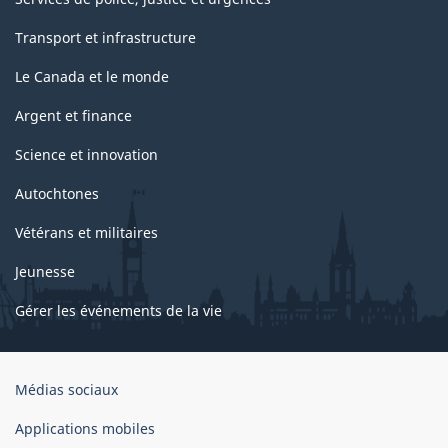
Transport et infrastructure
Le Canada et le monde
Argent et finance
Science et innovation
Autochtones
Vétérans et militaires
Jeunesse
Gérer les événements de la vie
Organisation
Médias sociaux
du
gouvernement
Applications mobiles