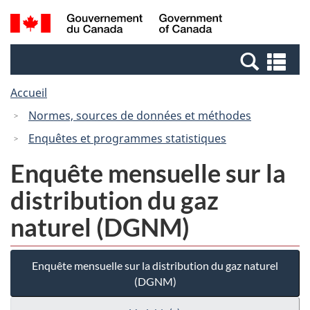
Passer
Passer
Recherche
/
au
à
et
Government
contenu
la
menus
of
Re
principal
version
Canada
et
HTML
Accueil
me
simplifiée
Normes, sources de données et méthodes
Enquêtes et programmes statistiques
Enquête mensuelle sur la
distribution du gaz
naturel (DGNM)
Enquête mensuelle sur la distribution du gaz naturel
(DGNM)