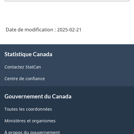
Date de modification :
2025-02-21
À
Statistique Canada
propos
de
Contactez StatCan
ce
site
Centre de confiance
Gouvernement du Canada
Toutes les coordonnées
Ministères et organismes
À propos du gouvernement