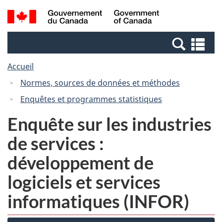
Passer
Passer
Recherche
/
au
à
et
Government
contenu
la
menus
of
Re
principal
version
Canada
et
HTML
Accueil
me
simplifiée
Normes, sources de données et méthodes
Enquêtes et programmes statistiques
Enquête sur les industries
de services :
développement de
logiciels et services
informatiques (INFOR)