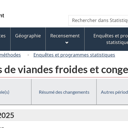
Passer
Passer
Passer
Passer
au
au
à
à
/
Recherche
Rechercher
Gestionnaire
contenu
« À
la
Government
dans
des
principal
propos
version
of
Statistique
Invitations
de
HTML
ces
Géographie
Recensement
Enquêtes et p
Canada
Canada
ce
simplifiée
statistiqu
site »
 méthodes
Enquêtes et programmes statistiques
s de viandes froides et cong
le(s)
Résumé des changements
Autres périod
 2025