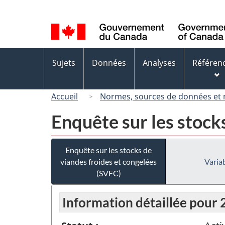
Sélection
de
la
langue
Menus
Sujets
Données
Analyses
Référen
des
sujets
Accueil
Normes, sources de données et
Enquête sur les stock
Enquête sur les stocks de
viandes froides et congelées
Variab
(SVFC)
Information détaillée pour