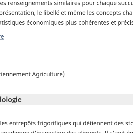
des renseignements similaires pour chaque succurs
présentation, le libellé et même les concepts cha
tistiques économiques plus cohérentes et préci
re
nciennement Agriculture)
dologie
es entrepôts frigorifiques qui détiennent des st
canadienne d'inspection des aliments. Il s'agit 