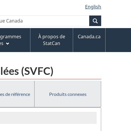
English
Recherche
rogrammes
À propos de
Canada.ca
es
StatCan
elées (SVFC)
es de référence
Produits connexes