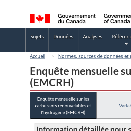
Sélection
de
la
langue
Menus
Sujets
Données
Analyses
Référen
des
sujets
Accueil
Normes, sources de données et
Enquête mensuelle sur
(EMCRH)
Enquête mensuelle sur les
carburants renouvelables et
Variab
l'hydrogène (EMCRH)
Information détaillée pour