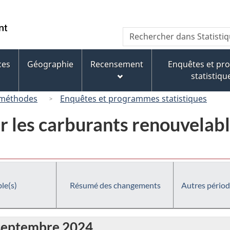
Passer
Passer
Passer
au
à
à
/
Recherche
Rechercher
contenu
« À
la
Government
dans
principal
propos
version
of
Statistique
de
HTML
ces
Géographie
Recensement
Enquêtes et p
Canada
Canada
ce
simplifiée
statistiqu
site »
 méthodes
Enquêtes et programmes statistiques
 les carburants renouvelabl
le(s)
Résumé des changements
Autres périod
 septembre 2024