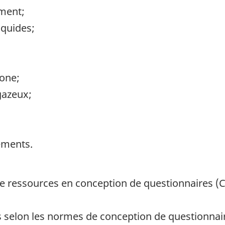
ement;
iquides;
bone;
gazeux;
ements.
 de ressources en conception de questionnaires (
s selon les normes de conception de questionnair