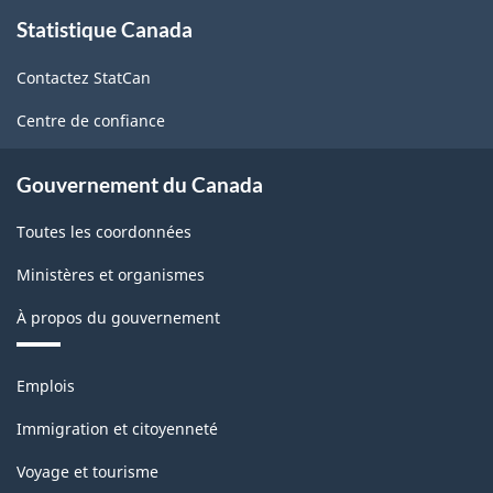
À
-
Statistique Canada
propos
de
Énoncés
Contactez StatCan
ce
de
site
Centre de confiance
qualité
-
Gouvernement du Canada
ARCHIVÉ
Toutes les coordonnées
-
PDF,
Ministères et organismes
143.47
À propos du gouvernement
Thèmes
Emplois
et
sujets
Immigration et citoyenneté
Voyage et tourisme