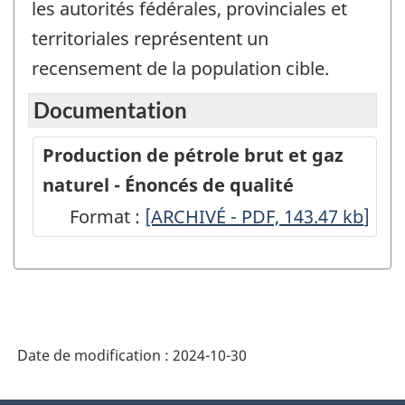
les autorités fédérales, provinciales et
territoriales représentent un
recensement de la population cible.
Documentation
Production de pétrole brut et gaz
naturel - Énoncés de qualité
Format :
Production
[ARCHIVÉ - PDF, 143.47
kb
]
de
pétrole
brut
et
Date de modification :
2024-10-30
gaz
naturel