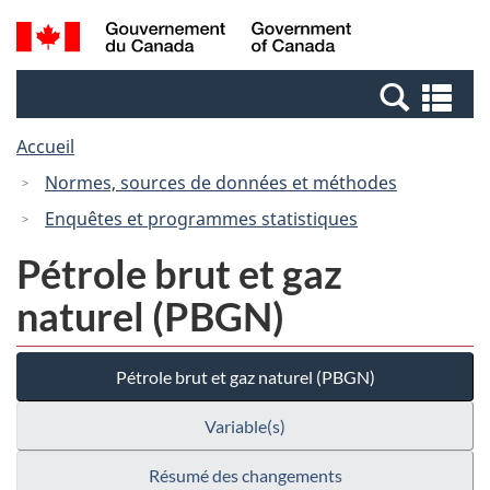
Passer
Passer
Recherche
/
au
à
et
Government
contenu
la
menus
of
Re
principal
version
Canada
et
HTML
Accueil
me
simplifiée
Normes, sources de données et méthodes
Enquêtes et programmes statistiques
Pétrole brut et gaz
naturel (PBGN)
Pétrole brut et gaz naturel (PBGN)
Variable(s)
Résumé des changements