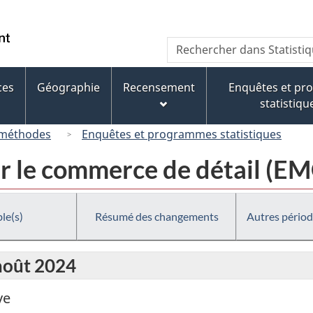
Passer
Passer
Passer
au
à
à
/
Recherche
Rechercher
contenu
« À
la
Government
dans
principal
propos
version
of
Statistique
de
HTML
ces
Géographie
Recensement
Enquêtes et p
Canada
Canada
ce
simplifiée
statistiqu
site »
 méthodes
Enquêtes et programmes statistiques
r le commerce de détail (E
le(s)
Résumé des changements
Autres périod
 août 2024
ve