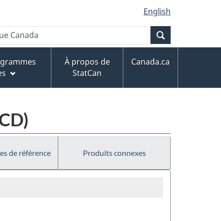
English
Recherche
rogrammes
À propos de
Canada.ca
es
StatCan
MCD)
es de référence
Produits connexes