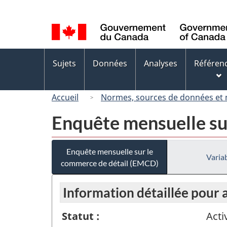
Sélection
de
la
langue
Menus
Sujets
Données
Analyses
Référen
des
sujets
Accueil
Normes, sources de données et
Enquête mensuelle su
Enquête mensuelle sur le
Variab
commerce de détail (EMCD)
Information détaillée pour
Statut :
Acti