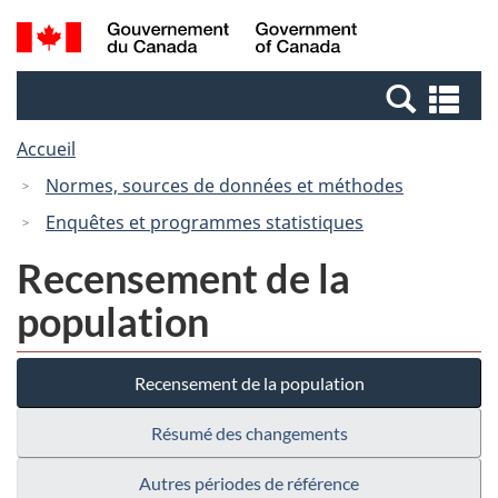
Passer
Passer
Recherche
/
au
à
et
Government
contenu
la
menus
of
Re
principal
version
Canada
et
HTML
Accueil
me
simplifiée
Normes, sources de données et méthodes
Enquêtes et programmes statistiques
Recensement de la
population
Recensement de la population
Résumé des changements
Autres périodes de référence