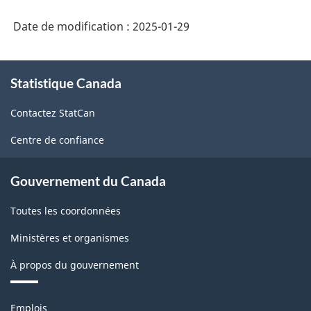
Date de modification :
2025-01-29
À
Statistique Canada
propos
de
Contactez StatCan
ce
site
Centre de confiance
Gouvernement du Canada
Toutes les coordonnées
Ministères et organismes
À propos du gouvernement
Thèmes
Emplois