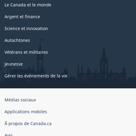
Le Canada et le monde
Argent et finance
Science et innovation
Autochtones
Vétérans et militaires
Jeunesse
Gérer les événements de la vie
Organisation
Médias sociaux
du
gouvernement
Applications mobiles
du
Ã propos de Canada.ca
Canada
Avis