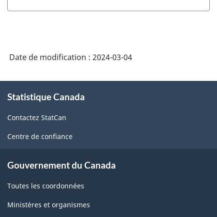
l'Indice
des
prix
Date de modification :
2024-03-04
des
produits
À
agricoles
Statistique Canada
propos
de
débutant
Contactez StatCan
ce
avec
site
Centre de confiance
les
données
Gouvernement du Canada
dont
Toutes les coordonnées
le
mois
Ministères et organismes