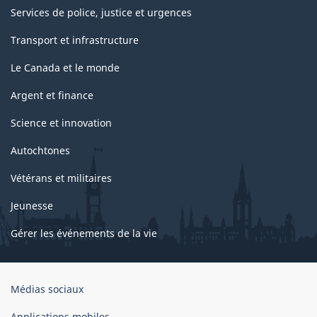
Services de police, justice et urgences
Transport et infrastructure
Le Canada et le monde
Argent et finance
Science et innovation
Autochtones
Vétérans et militaires
Jeunesse
Gérer les événements de la vie
Organisation
Médias sociaux
du
gouvernement
Applications mobiles