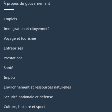
de
À propos du gouvernement
référence
Thèmes
est
Emplois
et
mars
sujets
Immigration et citoyenneté
2013
Voyage et tourisme
-
Entreprises
HTML
Prestations
Santé
Impôts
Environnement et ressources naturelles
Sécurité nationale et défense
Culture, histoire et sport