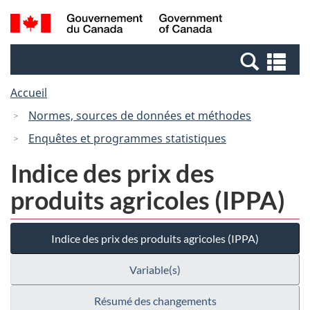
Passer
Passer
Recherche
/
au
à
et
Government
contenu
la
menus
of
Re
principal
version
Canada
et
HTML
Accueil
me
simplifiée
Normes, sources de données et méthodes
Enquêtes et programmes statistiques
Indice des prix des
produits agricoles (IPPA)
Indice des prix des produits agricoles (IPPA)
Variable(s)
Résumé des changements