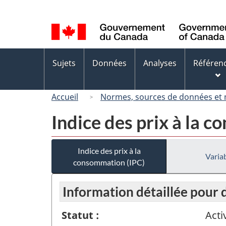
Sélection
de
la
langue
Menus
Sujets
Données
Analyses
Référen
des
sujets
Accueil
Normes, sources de données et
Indice des prix à la 
Indice des prix à la
Variab
consommation (IPC)
Information détaillée pour
Statut :
Acti