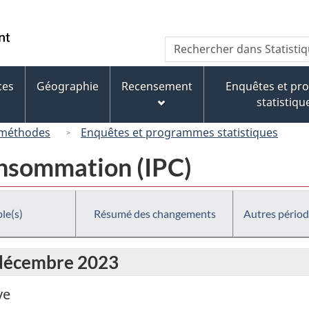
Passer
Passer
Passer
au
à
à
/
Recherche
Rechercher
contenu
« À
la
Government
dans
principal
propos
version
of
Statistique
de
HTML
ces
Géographie
Recensement
Enquêtes et p
Canada
Canada
ce
simplifiée
statistiqu
site »
 méthodes
Enquêtes et programmes statistiques
consommation (IPC)
le(s)
Résumé des changements
Autres périod
 décembre 2023
ve