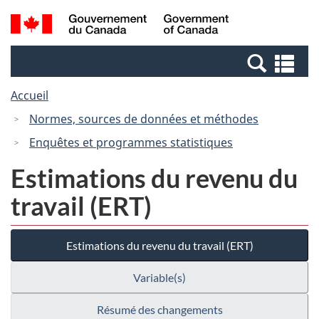
Passer
Passer
Recherche
/
au
à
et
Government
contenu
la
menus
of
Re
principal
version
Canada
et
HTML
Accueil
me
simplifiée
Normes, sources de données et méthodes
Enquêtes et programmes statistiques
Estimations du revenu du
travail (ERT)
Estimations du revenu du travail (ERT)
Variable(s)
Résumé des changements