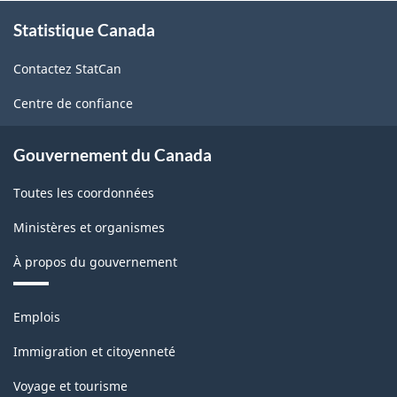
À
canadiens
Statistique Canada
propos
de
-
Contactez StatCan
ce
HTML
site
Centre de confiance
Gouvernement du Canada
Toutes les coordonnées
Ministères et organismes
À propos du gouvernement
Thèmes
Emplois
et
sujets
Immigration et citoyenneté
Voyage et tourisme