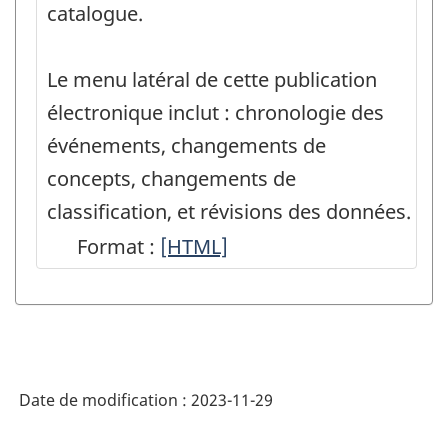
macroéconomiques
catalogue.
-
HTML
Le menu latéral de cette publication
électronique inclut : chronologie des
événements, changements de
concepts, changements de
classification, et révisions des données.
Format :
Les
[HTML]
nouveautés
en
matière
des
Date de modification :
2023-11-29
comptes
économiques