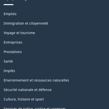
Thèmes
Emplois
et
sujets
Immigration et citoyenneté
Voyage et tourisme
Entreprises
Prestations
Santé
Impôts
Environnement et ressources naturelles
Sécurité nationale et défense
Culture, histoire et sport
Services de police, justice et urgences