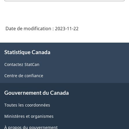
Date de modification :
2023-11-22
À
Statistique Canada
propos
de
Contactez StatCan
ce
site
Centre de confiance
Gouvernement du Canada
Toutes les coordonnées
Ministères et organismes
À propos du gouvernement