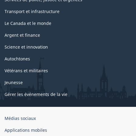
Transport et infrastructure
Le Canada et le monde
Argent et finance
Science et innovation
Autochtones
Vétérans et militaires
Jeunesse
Gérer les événements de la vie
Organisation
Médias sociaux
du
gouvernement
Applications mobiles