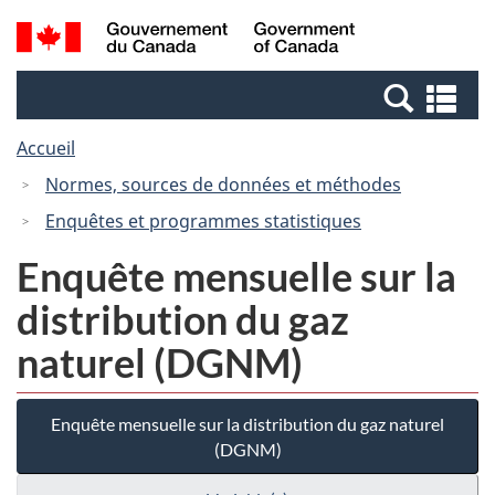
Passer
Passer
Recherche
/
au
à
et
Government
contenu
la
menus
of
Re
principal
version
Canada
et
HTML
Accueil
me
simplifiée
Normes, sources de données et méthodes
Enquêtes et programmes statistiques
Enquête mensuelle sur la
distribution du gaz
naturel (DGNM)
Enquête mensuelle sur la distribution du gaz naturel
(DGNM)