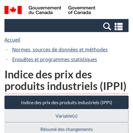
Passer
Passer
Recherche
/
au
à
et
Government
contenu
la
menus
of
Re
principal
version
Canada
et
HTML
Accueil
me
simplifiée
Normes, sources de données et méthodes
Enquêtes et programmes statistiques
Indice des prix des
produits industriels (IPPI)
Indice des prix des produits industriels (IPPI)
Variable(s)
Résumé des changements