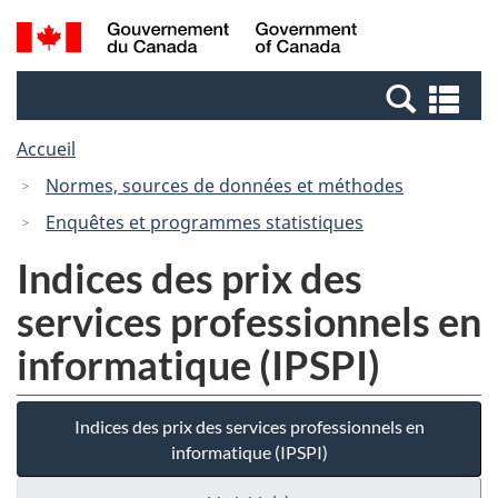
Passer
Passer
Recherche
/
au
à
et
Government
contenu
la
menus
of
Re
principal
version
Canada
et
HTML
Accueil
me
simplifiée
Normes, sources de données et méthodes
Enquêtes et programmes statistiques
Indices des prix des
services professionnels en
informatique (IPSPI)
Indices des prix des services professionnels en
informatique (IPSPI)