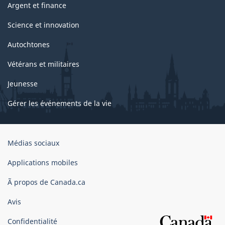
Argent et finance
Science et innovation
Autochtones
Vétérans et militaires
Jeunesse
Gérer les événements de la vie
Organisation
Médias sociaux
du
gouvernement
Applications mobiles
du
Ã propos de Canada.ca
Canada
Avis
Confidentialité