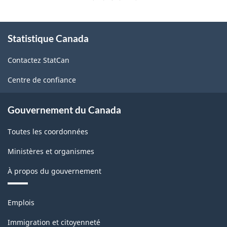
À
Statistique Canada
propos
de
Contactez StatCan
ce
site
Centre de confiance
Gouvernement du Canada
Toutes les coordonnées
Ministères et organismes
À propos du gouvernement
Thèmes
Emplois
et
sujets
Immigration et citoyenneté