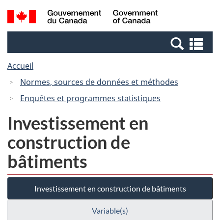
Passer
Passer
Recherche
/
au
à
et
Government
contenu
la
menus
of
Re
principal
version
Canada
et
HTML
Accueil
me
simplifiée
Normes, sources de données et méthodes
Enquêtes et programmes statistiques
Investissement en
construction de
bâtiments
Investissement en construction de bâtiments
Variable(s)