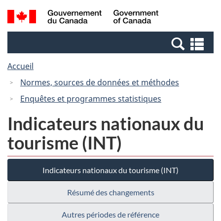
Passer
Passer
Recherche
/
au
à
et
Government
contenu
la
menus
of
Re
principal
version
Canada
et
HTML
Accueil
me
simplifiée
Normes, sources de données et méthodes
Enquêtes et programmes statistiques
Indicateurs nationaux du
tourisme (INT)
Indicateurs nationaux du tourisme (INT)
Résumé des changements
Autres périodes de référence