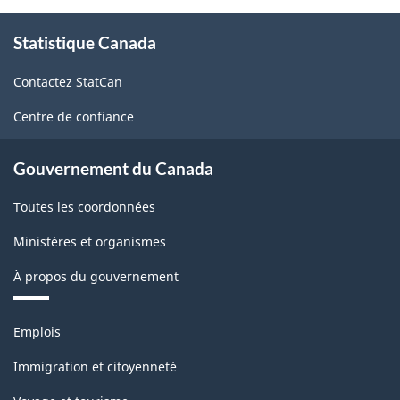
et
À
variables
Statistique Canada
propos
de
mesurées
Contactez StatCan
ce
-
site
Centre de confiance
PDF,
20.11
Gouvernement du Canada
Toutes les coordonnées
Ministères et organismes
À propos du gouvernement
Thèmes
Emplois
et
sujets
Immigration et citoyenneté