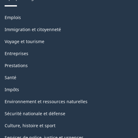
Thèmes
Emplois
et
sujets
Immigration et citoyenneté
Voyage et tourisme
Entreprises
Prestations
Santé
Impôts
Environnement et ressources naturelles
Sécurité nationale et défense
Culture, histoire et sport
Services de police, justice et urgences