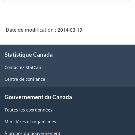
Date de modification :
2014-03-19
À
Statistique Canada
propos
de
Contactez StatCan
ce
site
Centre de confiance
Gouvernement du Canada
Toutes les coordonnées
Ministères et organismes
À propos du gouvernement