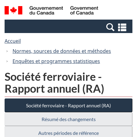
Passer
Passer
Recherche
/
au
à
et
Government
contenu
la
menus
of
Re
principal
version
Canada
et
HTML
Accueil
me
simplifiée
Normes, sources de données et méthodes
Enquêtes et programmes statistiques
Société ferroviaire -
Rapport annuel (RA)
Société ferroviaire - Rapport annuel (RA)
Résumé des changements
Autres périodes de référence