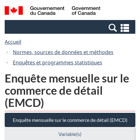
Passer
Passer
Recherche
/
au
à
et
Government
contenu
la
menus
of
Re
principal
version
Canada
et
HTML
Accueil
me
simplifiée
Normes, sources de données et méthodes
Enquêtes et programmes statistiques
Enquête mensuelle sur le
commerce de détail
(EMCD)
Enquête mensuelle sur le commerce de détail (EMCD)
Variable(s)