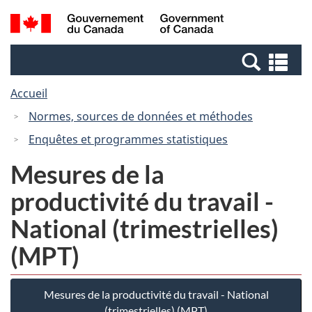
Passer
Passer
Recherche
/
au
à
et
Government
contenu
la
menus
of
Re
principal
version
Canada
et
HTML
Accueil
me
simplifiée
Normes, sources de données et méthodes
Enquêtes et programmes statistiques
Mesures de la
productivité du travail -
National (trimestrielles)
(MPT)
Mesures de la productivité du travail - National
(trimestrielles) (MPT)