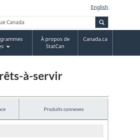
English
Recherche
rogrammes
À propos de
Canada.ca
es
StatCan
rêts-à-servir
nce
Produits connexes