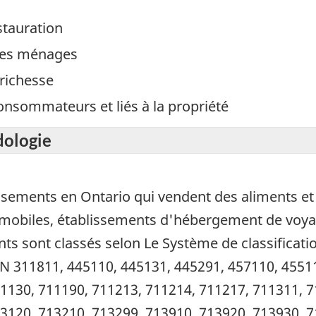
stauration
 des ménages
richesse
onsommateurs et liés à la propriété
dologie
lissements en Ontario qui vendent des aliments et 
s mobiles, établissements d'hébergement de vo
nts sont classés selon Le Système de classificat
N 311811, 445110, 445131, 445291, 457110, 4551
1130, 711190, 711213, 711214, 711217, 711311, 7
3120, 713210, 713299, 713910, 713920, 713930, 7