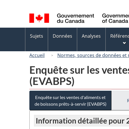
Sélection
de
la
langue
Menus
Sujets
Données
Analyses
Référen
des
sujets
Accueil
Normes, sources de données et
Enquête sur les vente
(EVABPS)
Enquête sur les ventes d'aliments et
de boissons prêts-à-servir (EVABPS)
Information détaillée pour