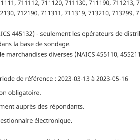
1111, 711112, 711120, 711130, 711190, 711213, 
2130, 712190, 711311, 711319, 713210, 713299, 7
ICS 445132) - seulement les opérateurs de distr
 dans la base de sondage.
e marchandises diverses (NAICS 455110, 455211
riode de référence : 2023-03-13 à 2023-05-16
on obligatoire.
ement auprès des répondants.
uestionnaire électronique.