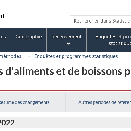
Passer
Passer
Passer
au
à
à
/
Recherche
Rechercher
contenu
« À
la
Government
dans
principal
propos
version
of
Statistique
de
HTML
ces
Géographie
Recensement
Enquêtes et p
Canada
Canada
ce
simplifiée
statistiqu
site »
 méthodes
Enquêtes et programmes statistiques
s d'aliments et de boissons p
Résumé des changements
Autres périodes de référe
 2022