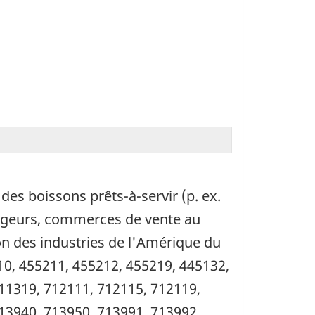
des boissons prêts-à-servir (p. ex.
yageurs, commerces de vente au
ion des industries de l'Amérique du
10, 455211, 455212, 455219, 445132,
11319, 712111, 712115, 712119,
13940, 713950, 713991, 713992,