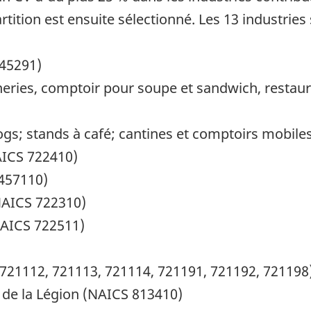
artition est ensuite sélectionné. Les 13 industries
445291)
gneries, comptoir pour soupe et sandwich, restau
dogs; stands à café; cantines et comptoirs mobil
NAICS 722410)
457110)
NAICS 722310)
NAICS 722511)
 721112, 721113, 721114, 721191, 721192, 721198
es de la Légion (NAICS 813410)