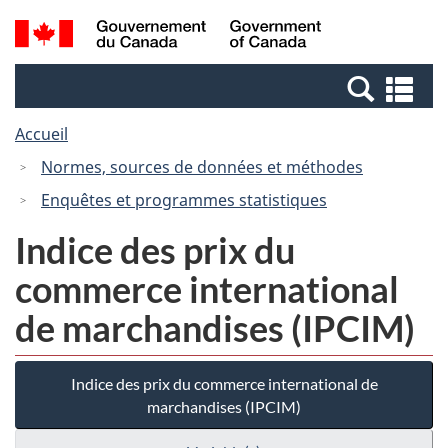
Passer
Passer
Recherche
/
au
à
et
Government
contenu
la
menus
of
Re
principal
version
Canada
et
HTML
Accueil
me
simplifiée
Normes, sources de données et méthodes
Enquêtes et programmes statistiques
Indice des prix du
commerce international
de marchandises (IPCIM)
Indice des prix du commerce international de
marchandises (IPCIM)