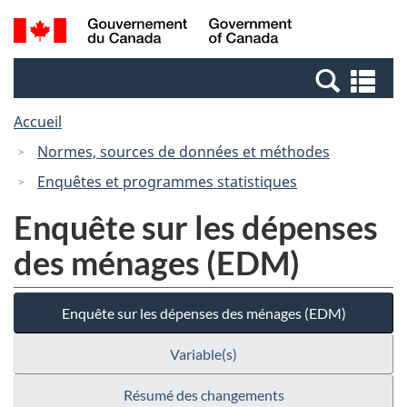
Passer
Passer
Recherche
/
au
à
et
Government
contenu
la
menus
of
Re
principal
version
Canada
et
HTML
Accueil
me
simplifiée
Normes, sources de données et méthodes
Enquêtes et programmes statistiques
Enquête sur les dépenses
des ménages (EDM)
Enquête sur les dépenses des ménages (EDM)
Variable(s)
Résumé des changements