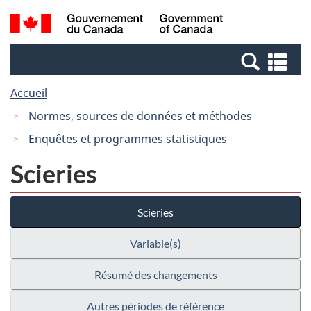
Passer
Passer
Recherche
/
au
à
et
Government
contenu
la
menus
of
Re
principal
version
Canada
et
HTML
Accueil
me
simplifiée
Normes, sources de données et méthodes
Enquêtes et programmes statistiques
Scieries
Scieries
Variable(s)
Résumé des changements
Autres périodes de référence