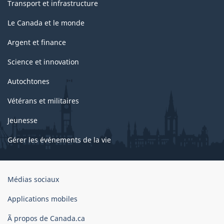
Transport et infrastructure
Le Canada et le monde
Argent et finance
Science et innovation
Autochtones
Vétérans et militaires
Jeunesse
Gérer les événements de la vie
Organisation
Médias sociaux
du
gouvernement
Applications mobiles
du
Ã propos de Canada.ca
Canada