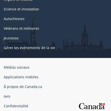
Science et innovation
Autochtones
Vétérans et militaires
Jeunesse
Gérer les événements de la vie
Organisation
Médias sociaux
du
gouvernement
Applications mobiles
du
Ã propos de Canada.ca
Canada
Avis
Confidentialité