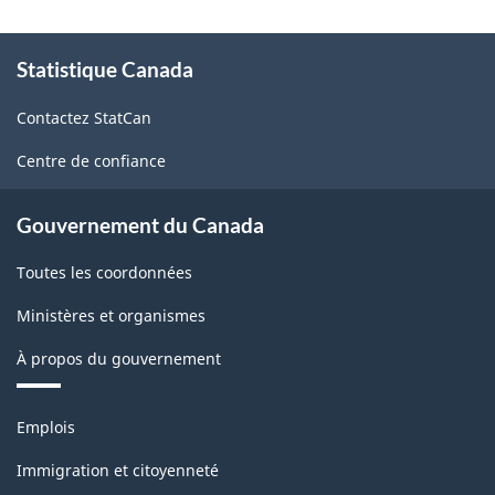
À
Statistique Canada
propos
de
Contactez StatCan
ce
site
Centre de confiance
Gouvernement du Canada
Toutes les coordonnées
Ministères et organismes
À propos du gouvernement
Thèmes
Emplois
et
sujets
Immigration et citoyenneté