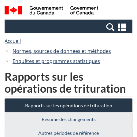
Passer
Passer
Recherche
/
au
à
et
Government
contenu
la
menus
of
Re
principal
version
Canada
et
HTML
Accueil
me
simplifiée
Normes, sources de données et méthodes
Enquêtes et programmes statistiques
Rapports sur les
opérations de trituration
Rapports sur les opérations de trituration
Résumé des changements
Autres périodes de référence