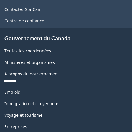
HTML
de
désaisonnalisation
Contactez StatCan
ce
-
site
Centre de confiance
ARCHIVÉ
-
Gouvernement du Canada
HTML
Toutes les coordonnées
Ministères et organismes
À propos du gouvernement
Thèmes
Emplois
et
sujets
Immigration et citoyenneté
Voyage et tourisme
Entreprises