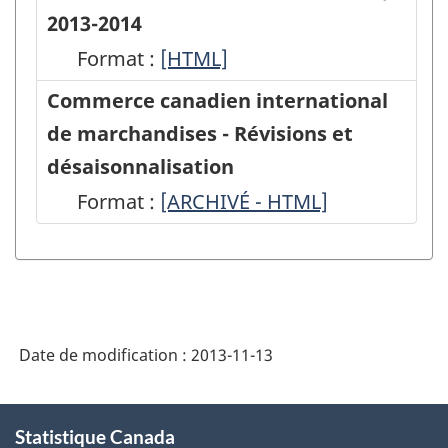
2013-2014
Format :
Division
[HTML]
du
Commerce canadien international
commerce
de marchandises - Révisions et
international,
désaisonnalisation
calendrier
Format :
Commerce
[ARCHIVÉ - HTML]
de
canadien
diffusion
international
et
de
révision,
marchandises
2013-
Date de modification :
2013-11-13
-
2014
Révisions
À
-
et
Statistique Canada
propos