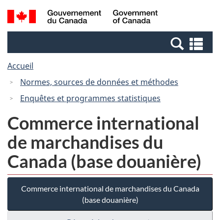
Passer
Passer
Recherche
/
au
à
et
Government
contenu
la
menus
of
Re
principal
version
Canada
et
HTML
Accueil
me
simplifiée
Normes, sources de données et méthodes
Enquêtes et programmes statistiques
Commerce international
de marchandises du
Canada (base douanière)
Commerce international de marchandises du Canada
(base douanière)