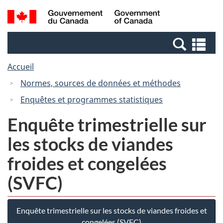
Passer
Passer
Passer
Recherche
/
au
au
à
et
Government
Gestionnaire
contenu
la
menus
of
Re
des
principal
version
Canada
et
Invitations
HTML
Accueil
me
simplifiée
Normes, sources de données et méthodes
Enquêtes et programmes statistiques
Enquête trimestrielle sur
les stocks de viandes
froides et congelées
(SVFC)
Enquête trimestrielle sur les stocks de viandes froides et
congelées (SVFC)