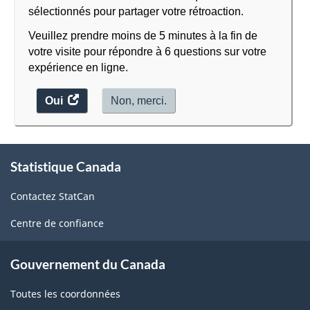
sélectionnés pour partager votre rétroaction.
Veuillez prendre moins de 5 minutes à la fin de
votre visite pour répondre à 6 questions sur votre
expérience en ligne.
Oui
accéder
Non, merci.
au
sondage.
À
Statistique Canada
propos
de
Contactez StatCan
ce
site
Centre de confiance
Gouvernement du Canada
Toutes les coordonnées