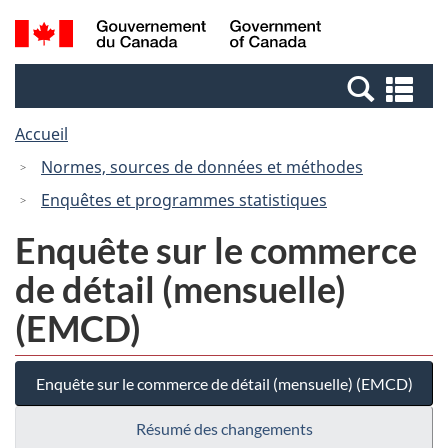
Passer
Passer
Recherche
/
au
à
et
Government
contenu
la
menus
of
Re
principal
version
Canada
et
HTML
Accueil
me
simplifiée
Normes, sources de données et méthodes
Enquêtes et programmes statistiques
Enquête sur le commerce
de détail (mensuelle)
(EMCD)
Enquête sur le commerce de détail (mensuelle) (EMCD)
Résumé des changements