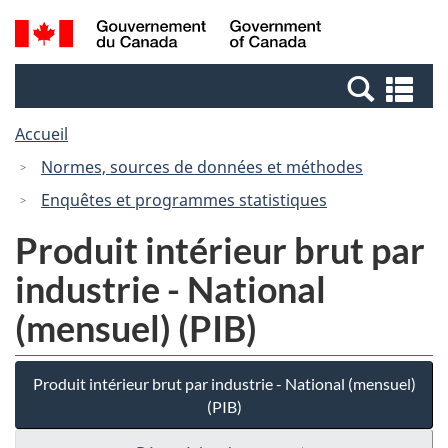
Passer
Passer
Recherche
/
au
à
et
Government
contenu
la
menus
of
Re
principal
version
Canada
et
HTML
Accueil
me
simplifiée
Normes, sources de données et méthodes
Enquêtes et programmes statistiques
Produit intérieur brut par
industrie - National
(mensuel) (PIB)
Produit intérieur brut par industrie - National (mensuel)
(PIB)