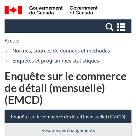
Passer
Passer
Recherche
/
au
à
et
Government
contenu
la
menus
of
Re
principal
version
Canada
et
HTML
Accueil
me
simplifiée
Normes, sources de données et méthodes
Enquêtes et programmes statistiques
Enquête sur le commerce
de détail (mensuelle)
(EMCD)
Enquête sur le commerce de détail (mensuelle) (EMCD)
Résumé des changements