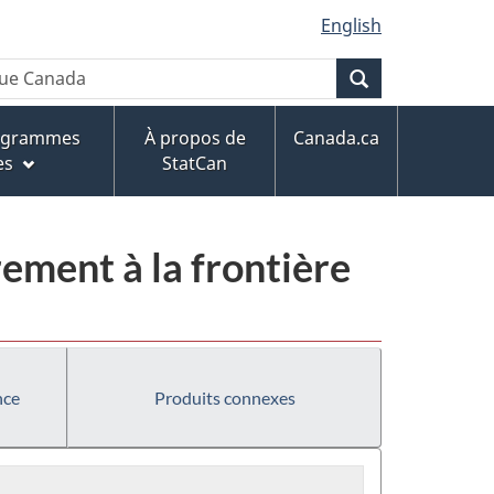
English
Recherche
rogrammes
À propos de
Canada.ca
es
StatCan
ement à la frontière
nce
Produits connexes