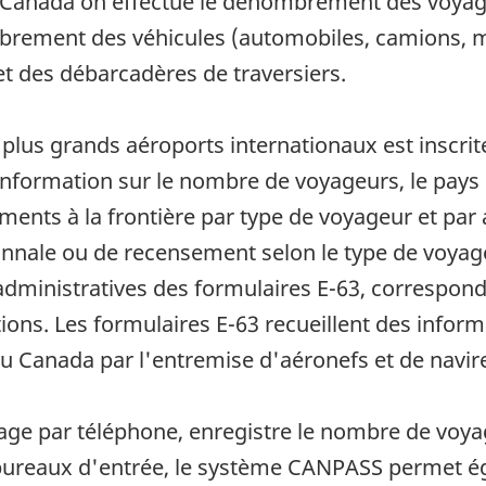
 Canada on effectue le dénombrement des voyage
brement des véhicules (automobiles, camions, m
 et des débarcadères de traversiers.
8 plus grands aéroports internationaux est inscrit
'information sur le nombre de voyageurs, le pays 
ents à la frontière par type de voyageur et par 
onnale ou de recensement selon le type de voyageu
administratives des formulaires E-63, correspon
ions. Les formulaires E-63 recueillent des infor
u Canada par l'entremise d'aéronefs et de navir
ge par téléphone, enregistre le nombre de voya
s bureaux d'entrée, le système CANPASS permet