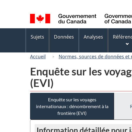
Sélection
de
la
langue
Menus
Sujets
Données
Analyses
Référen
des
sujets
Accueil
Normes, sources de données et
Enquête sur les voyag
(EVI)
Enquête sur les voyages
internationaux : dénombrement à la
frontière (EVI)
Information détaillée pour 