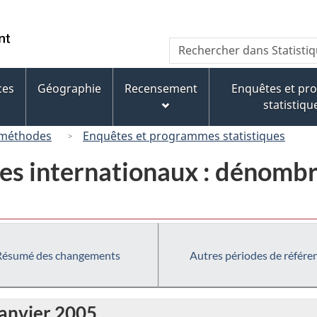
Passer
Passer
Passer
au
à
à
/
Recherche
Rechercher
contenu
« À
la
Government
dans
principal
propos
version
of
Statistique
de
HTML
ces
Géographie
Recensement
Enquêtes et p
Canada
Canada
ce
simplifiée
statistiqu
site »
 méthodes
Enquêtes et programmes statistiques
es internationaux : dénombr
Résumé des changements
Autres périodes de référe
janvier 2005