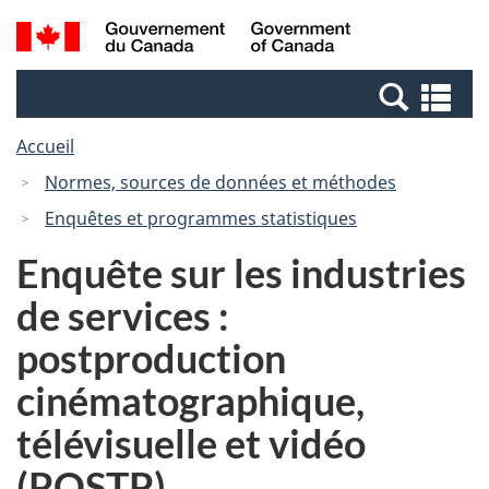
Passer
Passer
Recherche
/
au
à
et
Government
contenu
la
menus
of
Re
principal
version
Canada
et
HTML
Accueil
me
simplifiée
Normes, sources de données et méthodes
Enquêtes et programmes statistiques
Enquête sur les industries
de services :
postproduction
cinématographique,
télévisuelle et vidéo
(POSTP)