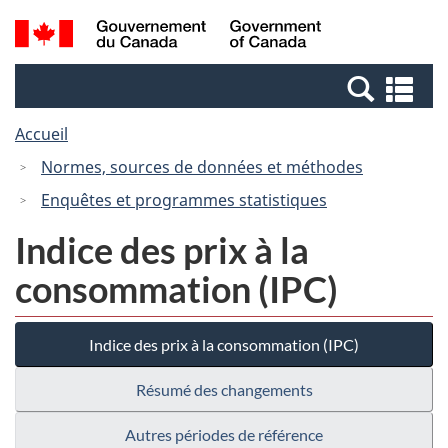
Passer
Passer
Recherche
/
au
à
et
Government
contenu
la
menus
of
Re
principal
version
Canada
et
HTML
Accueil
me
simplifiée
Normes, sources de données et méthodes
Enquêtes et programmes statistiques
Indice des prix à la
consommation (IPC)
Indice des prix à la consommation (IPC)
Résumé des changements
Autres périodes de référence