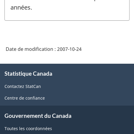
années.
Date de modification :
2007-10-24
À
Statistique Canada
propos
de
Contactez StatCan
ce
site
Centre de confiance
Gouvernement du Canada
Toutes les coordonnées