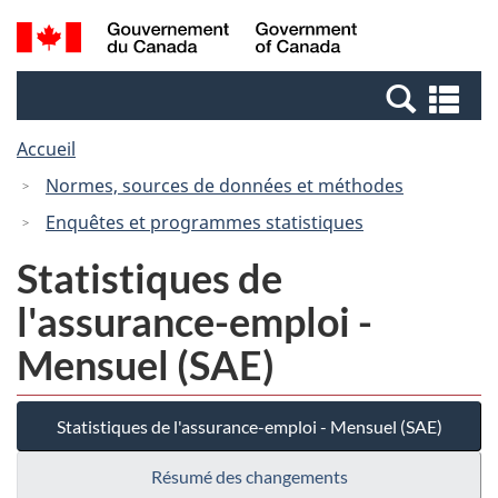
Passer
Passer
Recherche
/
au
à
et
Government
contenu
la
menus
of
Re
principal
version
Canada
et
HTML
Accueil
me
simplifiée
Normes, sources de données et méthodes
Enquêtes et programmes statistiques
Statistiques de
l'assurance-emploi -
Mensuel (SAE)
Statistiques de l'assurance-emploi - Mensuel (SAE)
Résumé des changements