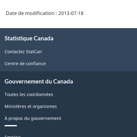
Date de modification :
2013-07-18
À
Statistique Canada
propos
de
Contactez StatCan
ce
site
Centre de confiance
Gouvernement du Canada
Toutes les coordonnées
Ministères et organismes
À propos du gouvernement
Thèmes