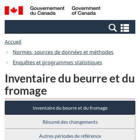
Passer
Passer
Recherche
/
au
à
et
Government
contenu
la
menus
of
Re
principal
version
Canada
et
HTML
Accueil
me
simplifiée
Normes, sources de données et méthodes
Enquêtes et programmes statistiques
Inventaire du beurre et du
fromage
Inventaire du beurre et du fromage
Résumé des changements
Autres périodes de référence