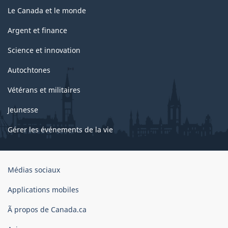
Le Canada et le monde
Argent et finance
Science et innovation
Autochtones
Vétérans et militaires
Jeunesse
Gérer les événements de la vie
Organisation
Médias sociaux
du
gouvernement
Applications mobiles
du
Ã propos de Canada.ca
Canada