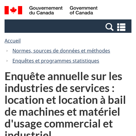
Passer
Passer
Recherche
/
au
à
et
Government
contenu
la
menus
of
Re
principal
version
Canada
et
HTML
Accueil
me
simplifiée
Normes, sources de données et méthodes
Enquêtes et programmes statistiques
Enquête annuelle sur les
industries de services :
location et location à bail
de machines et matériel
d'usage commercial et
industriel