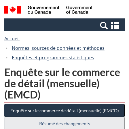
Passer
Passer
Recherche
/
au
à
et
Government
contenu
la
menus
of
Re
principal
version
Canada
et
HTML
Accueil
me
simplifiée
Normes, sources de données et méthodes
Enquêtes et programmes statistiques
Enquête sur le commerce
de détail (mensuelle)
(EMCD)
Enquête sur le commerce de détail (mensuelle) (EMCD)
Résumé des changements