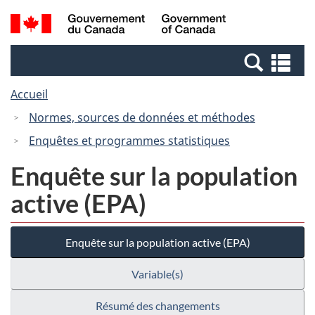
Passer
Passer
Recherche
/
au
à
et
Government
contenu
la
menus
of
Re
principal
version
Canada
et
HTML
Accueil
me
simplifiée
Normes, sources de données et méthodes
Enquêtes et programmes statistiques
Enquête sur la population
active (EPA)
Enquête sur la population active (EPA)
Variable(s)
Résumé des changements