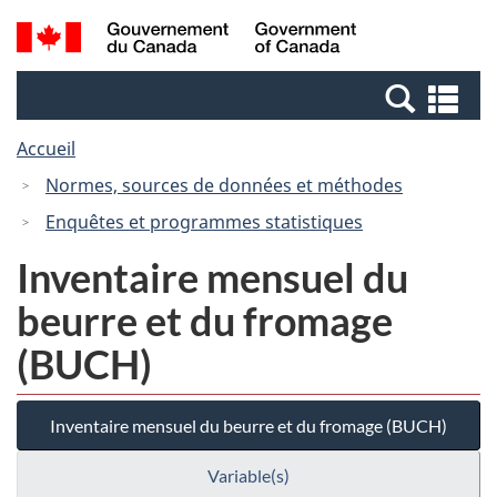
Passer
Passer
Recherche
/
au
à
et
Government
contenu
la
menus
of
Re
principal
version
Canada
et
HTML
Accueil
me
simplifiée
Normes, sources de données et méthodes
Enquêtes et programmes statistiques
Inventaire mensuel du
beurre et du fromage
(BUCH)
Inventaire mensuel du beurre et du fromage (BUCH)
Variable(s)