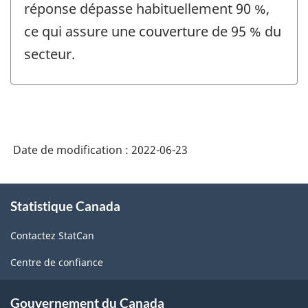
réponse dépasse habituellement 90 %,
ce qui assure une couverture de 95 % du
secteur.
Date de modification :
2022-06-23
À
Statistique Canada
propos
de
Contactez StatCan
ce
site
Centre de confiance
Gouvernement du Canada