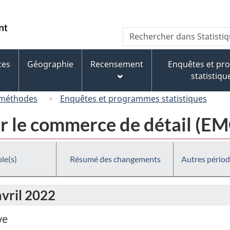
Passer
Passer
Passer
au
à
à
/
Recherche
Rechercher
contenu
« À
la
Government
dans
principal
propos
version
of
Statistique
de
HTML
ces
Géographie
Recensement
Enquêtes et p
Canada
Canada
ce
simplifiée
statistiqu
site »
 méthodes
Enquêtes et programmes statistiques
r le commerce de détail (E
le(s)
Résumé des changements
Autres périod
avril 2022
ve