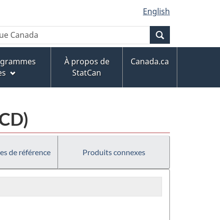
English
Recherche
rogrammes
À propos de
Canada.ca
es
StatCan
MCD)
es de référence
Produits connexes