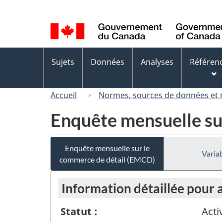
Sélection
de
la
langue
Menus
Sujets
Données
Analyses
Référen
des
sujets
Accueil
Normes, sources de données et
Enquête mensuelle su
Enquête mensuelle sur le
Variab
commerce de détail (EMCD)
Information détaillée pour 
Statut :
Acti