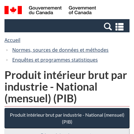
Passer
Passer
Recherche
/
au
à
et
Government
contenu
la
menus
of
Re
principal
version
Canada
et
HTML
Accueil
me
simplifiée
Normes, sources de données et méthodes
Enquêtes et programmes statistiques
Produit intérieur brut par
industrie - National
(mensuel) (PIB)
Produit intérieur brut par industrie - National (mensuel)
(PIB)