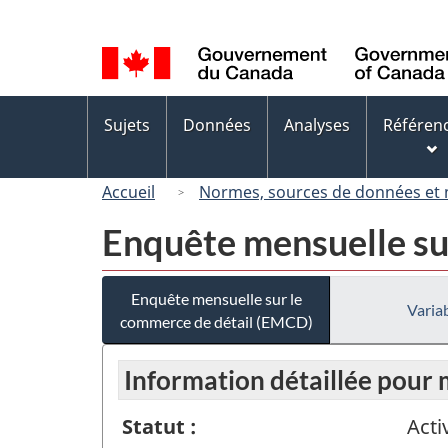
Sélection
de
la
langue
Menus
Sujets
Données
Analyses
Référen
des
sujets
Accueil
Normes, sources de données et
Enquête mensuelle su
Enquête mensuelle sur le
Variab
commerce de détail (EMCD)
Information détaillée pour
Statut :
Acti