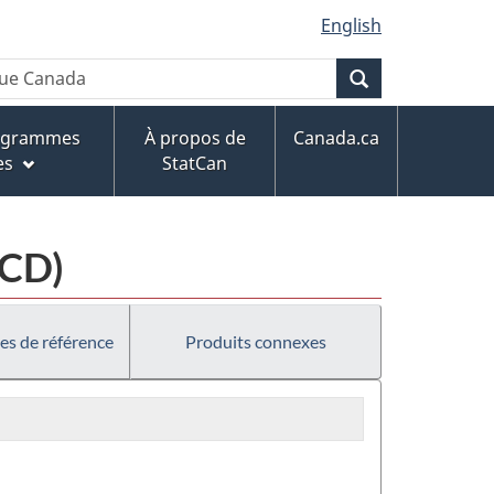
English
Recherche
rogrammes
À propos de
Canada.ca
es
StatCan
MCD)
es de référence
Produits connexes