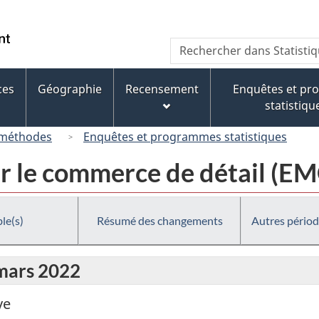
Passer
Passer
Passer
au
à
à
/
Recherche
Rechercher
contenu
« À
la
Government
dans
principal
propos
version
of
Statistique
de
HTML
ces
Géographie
Recensement
Enquêtes et p
Canada
Canada
ce
simplifiée
statistiqu
site »
 méthodes
Enquêtes et programmes statistiques
r le commerce de détail (E
le(s)
Résumé des changements
Autres périod
 mars 2022
ve