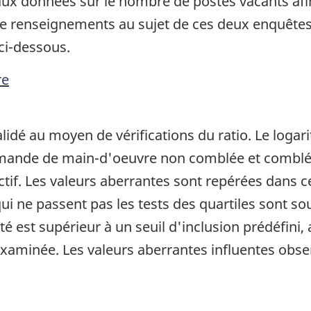
ux données sur le nombre de postes vacants afin
e renseignements au sujet de ces deux enquêtes, v
i-dessous.
re
idé au moyen de vérifications du ratio. Le logar
a demande de main-d'oeuvre non comblée et combl
effectif. Les valeurs aberrantes sont repérées dan
ui ne passent pas les tests des quartiles sont s
té est supérieur à un seuil d'inclusion prédéfini
examinée. Les valeurs aberrantes influentes obser