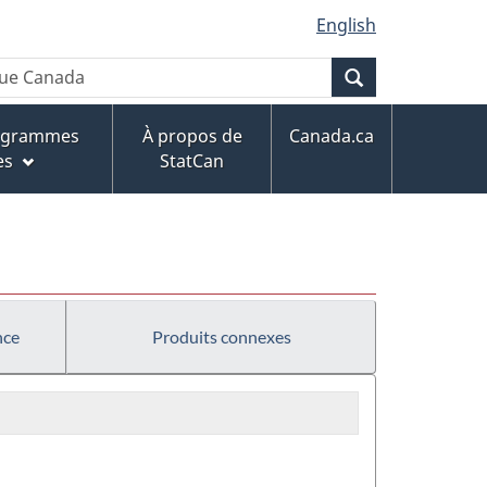
English
Recherche
rogrammes
À propos de
Canada.ca
es
StatCan
nce
Produits connexes