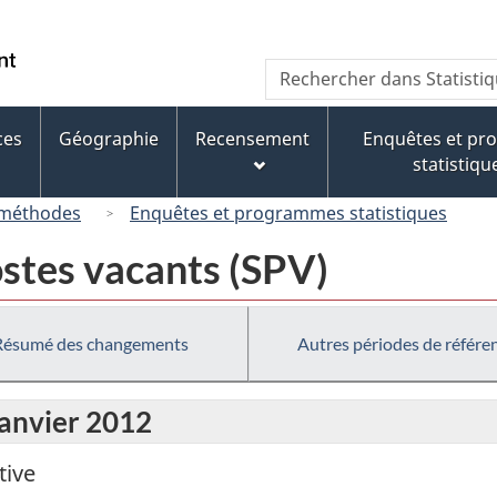
Passer
Passer
Passer
au
à
à
/
Recherche
Rechercher
contenu
« À
la
Government
dans
principal
propos
version
of
Statistique
de
HTML
ces
Géographie
Recensement
Enquêtes et p
Canada
Canada
ce
simplifiée
statistiqu
site »
 méthodes
Enquêtes et programmes statistiques
ostes vacants (SPV)
Résumé des changements
Autres périodes de référe
janvier 2012
tive