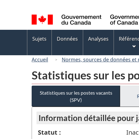
Sélection
de
la
langue
Menus
Sujets
Données
Analyses
Référen
des
sujets
Accueil
Normes, sources de données et
Statistiques sur les p
Statistiques sur les postes vacants
(SPV)
Information détaillée pour 
Statut :
Inac