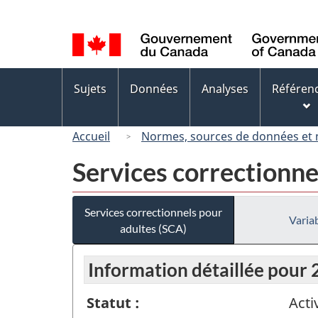
Sélection
de
la
langue
Menus
Sujets
Données
Analyses
Référen
des
sujets
Accueil
Normes, sources de données et
Services correctionne
Services correctionnels pour
Variab
adultes (SCA)
Information détaillée pour
Statut :
Acti