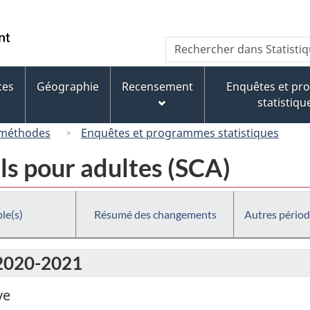
Passer
Passer
Passer
au
à
à
/
Recherche
Rechercher
contenu
« À
la
Government
dans
principal
propos
version
of
Statistique
de
HTML
ces
Géographie
Recensement
Enquêtes et p
Canada
Canada
ce
simplifiée
statistiqu
site »
 méthodes
Enquêtes et programmes statistiques
ls pour adultes (SCA)
le(s)
Résumé des changements
Autres périod
 2020-2021
ve