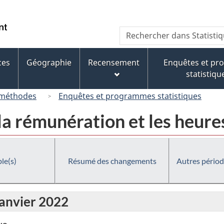
Passer
Passer
Passer
au
à
à
/
Recherche
Rechercher
contenu
« À
la
Government
dans
principal
propos
version
of
Statistique
de
HTML
ces
Géographie
Recensement
Enquêtes et p
Canada
Canada
ce
simplifiée
statistiqu
site »
 méthodes
Enquêtes et programmes statistiques
la rémunération et les heure
le(s)
Résumé des changements
Autres périod
janvier 2022