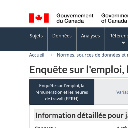
Sélection
de
la
langue
Menus
Sujets
Données
Analyses
Référen
des
sujets
Accueil
Normes, sources de données et
Enquête sur l'emploi, 
Enquête sur l'emploi, la
rémunération et les heures
Variab
de travail (EERH)
Information détaillée pour 