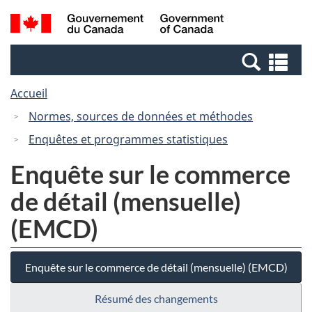
Passer
Passer
Recherche
/
au
à
et
Government
contenu
la
menus
of
Re
principal
version
Canada
et
HTML
Accueil
me
simplifiée
Normes, sources de données et méthodes
Enquêtes et programmes statistiques
Enquête sur le commerce
de détail (mensuelle)
(EMCD)
Enquête sur le commerce de détail (mensuelle) (EMCD)
Résumé des changements