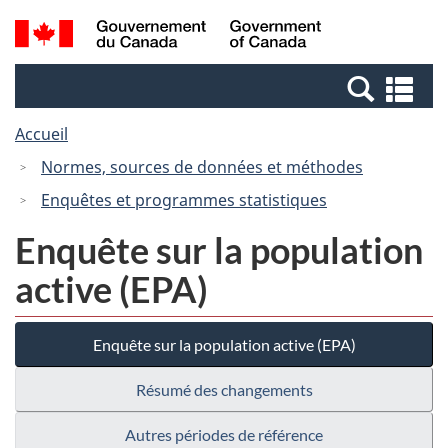
Passer
Passer
Recherche
/
au
à
et
Government
contenu
la
menus
of
Re
principal
version
Canada
et
HTML
Accueil
me
simplifiée
Normes, sources de données et méthodes
Enquêtes et programmes statistiques
Enquête sur la population
active (EPA)
Enquête sur la population active (EPA)
Résumé des changements
Autres périodes de référence