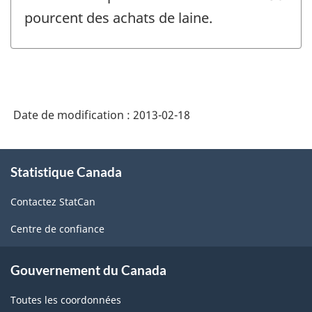
pourcent des achats de laine.
Date de modification :
2013-02-18
À
Statistique Canada
propos
de
Contactez StatCan
ce
site
Centre de confiance
Gouvernement du Canada
Toutes les coordonnées