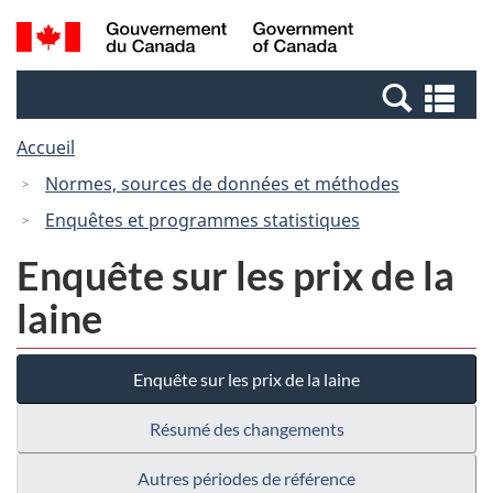
Passer
Passer
Recherche
/
au
à
et
Government
contenu
la
menus
of
Re
principal
version
Canada
et
HTML
Accueil
me
simplifiée
Normes, sources de données et méthodes
Enquêtes et programmes statistiques
Enquête sur les prix de la
laine
Enquête sur les prix de la laine
Résumé des changements
Autres périodes de référence