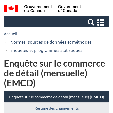
Passer
Passer
Recherche
/
au
à
et
Government
contenu
la
menus
of
Re
principal
version
Canada
et
HTML
Accueil
me
simplifiée
Normes, sources de données et méthodes
Enquêtes et programmes statistiques
Enquête sur le commerce
de détail (mensuelle)
(EMCD)
Enquête sur le commerce de détail (mensuelle) (EMCD)
Résumé des changements