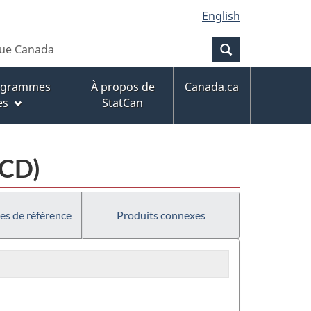
English
Recherche
rogrammes
À propos de
Canada.ca
es
StatCan
MCD)
es de référence
Produits connexes