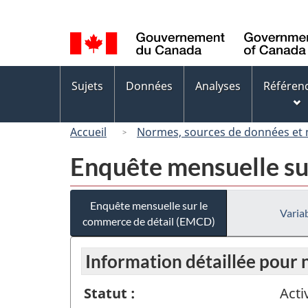
Sélection
de
la
langue
Menus
Sujets
Données
Analyses
Référen
des
sujets
Accueil
Normes, sources de données et
Enquête mensuelle su
Enquête mensuelle sur le
Variab
commerce de détail (EMCD)
Information détaillée pou
Statut :
Acti