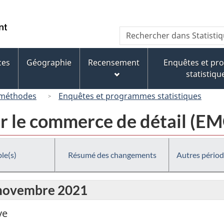
Passer
Passer
Passer
au
à
à
/
Recherche
Rechercher
contenu
« À
la
Government
dans
principal
propos
version
of
Statistique
de
HTML
ces
Géographie
Recensement
Enquêtes et p
Canada
Canada
ce
simplifiée
statistiqu
site »
 méthodes
Enquêtes et programmes statistiques
r le commerce de détail (E
le(s)
Résumé des changements
Autres périod
r novembre 2021
ve