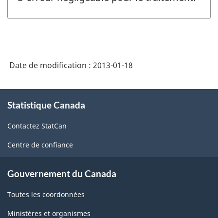
Date de modification :
2013-01-18
À
Statistique Canada
propos
de
Contactez StatCan
ce
site
Centre de confiance
Gouvernement du Canada
Toutes les coordonnées
Ministères et organismes