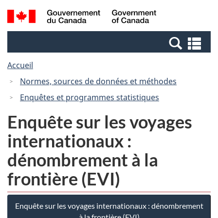
Passer
Passer
Recherche
/
au
à
et
Government
contenu
la
menus
of
Re
principal
version
Canada
et
HTML
Accueil
me
simplifiée
Normes, sources de données et méthodes
Enquêtes et programmes statistiques
Enquête sur les voyages
internationaux :
dénombrement à la
frontière (EVI)
Enquête sur les voyages internationaux : dénombrement
à la frontière (EVI)