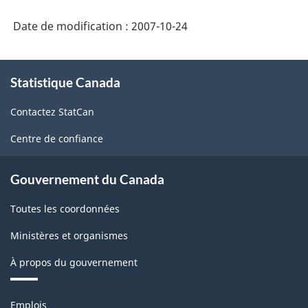
Date de modification :
2007-10-24
À
Statistique Canada
propos
de
Contactez StatCan
ce
site
Centre de confiance
Gouvernement du Canada
Toutes les coordonnées
Ministères et organismes
À propos du gouvernement
Thèmes
Emplois