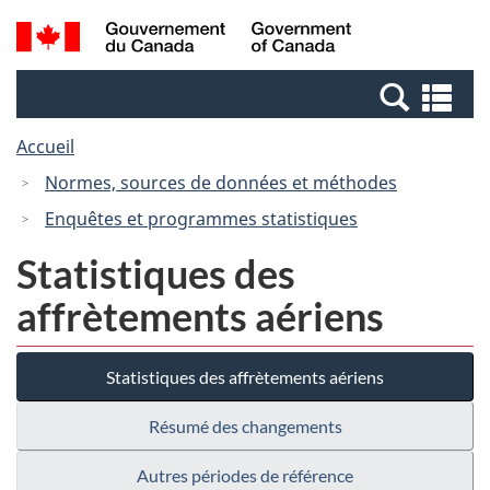
Passer
Passer
Recherche
/
au
à
et
Government
contenu
la
menus
of
Re
principal
version
Canada
et
HTML
Accueil
me
simplifiée
Normes, sources de données et méthodes
Enquêtes et programmes statistiques
Statistiques des
affrètements aériens
Statistiques des affrètements aériens
Résumé des changements
Autres périodes de référence