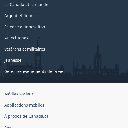
Le Canada et le monde
Argent et finance
Science et innovation
Autochtones
Vétérans et militaires
Jeunesse
Gérer les événements de la vie
Organisation
Médias sociaux
du
gouvernement
Applications mobiles
du
Ã propos de Canada.ca
Canada
Avis